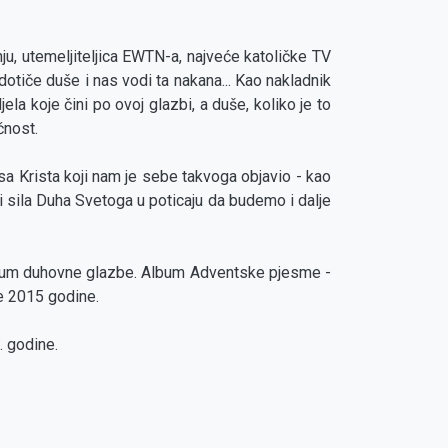
nju, utemeljiteljica EWTN-a, najveće katoličke TV
dotiče duše i nas vodi ta nakana... Kao nakladnik
a koje čini po ovoj glazbi, a duše, koliko je to
čnost.
sa Krista koji nam je sebe takvoga objavio - kao
 sila Duha Svetoga u poticaju da budemo i dalje
i album duhovne glazbe. Album Adventske pjesme -
e 2015 godine.
. godine.