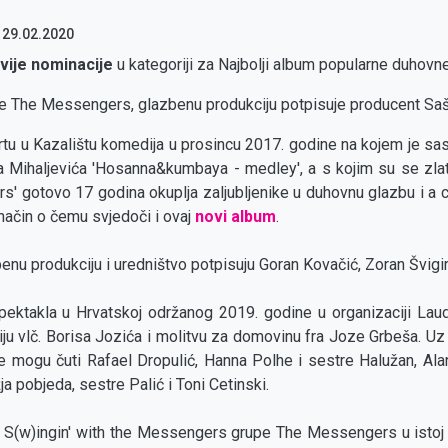
:
29.02.2020
vije nominacije
u kategoriji za Najbolji album popularne duhovn
e The Messengers, glazbenu produkciju potpisuje producent Sa
 u Kazalištu komedija u prosincu 2017. godine na kojem je sasta
Mihaljevića 'Hosanna&kumbaya - medley', a s kojim su se zlat
' gotovo 17 godina okuplja zaljubljenike u duhovnu glazbu i a c
 način o čemu svjedoči i ovaj
novi album
.
enu produkciju i uredništvo potpisuju Goran Kovačić, Zoran Švigir 
ektakla u Hrvatskoj održanog 2019. godine u organizaciji Lau
ju vlč. Borisa Jozića i molitvu za domovinu fra Joze Grbeša. Uz 
se mogu čuti Rafael Dropulić, Hanna Polhe i sestre Halužan, Ala
a pobjeda, sestre Palić i Toni Cetinski.
S(w)ingin' with the Messengers grupe The Messengers u istoj k