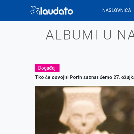
Skoči
NASLOVNICA
na
glavni
Breadcrumb
sadržaj
ALBUMI U N
Događaji
Tko će osvojiti Porin saznat ćemo 27. ožujk