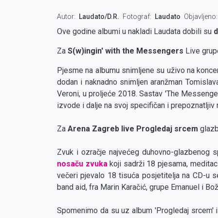
Autor
Laudato/D.R.
Fotograf
Laudato
Objavljeno
Ove godine albumi u nakladi Laudata dobili su
d
Za
S(w)ingin' with the Messengers
Live grup
Pjesme na albumu snimljene su uživo na koncertu
dodan i naknadno snimljen aranžman Tomislava 
Veroni, u proljeće 2018. Sastav 'The Messengers
izvode i dalje na svoj specifičan i prepoznatljiv
Za
Arena Zagreb live Progledaj srcem
glazb
Zvuk i ozračje najvećeg duhovno-glazbenog sp
nosaču zvuka
koji sadrži 18 pjesama, meditaci
večeri pjevalo 18 tisuća posjetitelja na CD-u 
band aid, fra Marin Karačić, grupe Emanuel i Božj
Spomenimo da su uz album 'Progledaj srcem' i 