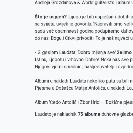
Andreja Grozdanova & World guitarists i album 
Što je uspjeh?
Lijepo je biti uspješan i dobiti
na svijetu, uvijek je govorila: 'Napravili smo v
sada već osamnaest godina podupiremo duhovnu gl
do nas, Bogu i Crkvi privoditi. To je naš najveći 
- S geslom Laudata 'Dobro mijenja sve'
želimo 
Istinu, Ljepotu i vrhovno Dobro! Neka nas sve 
Njegovi vjerni suradnici, nasljedovatelji i svjedo
Albumi u nakladi Laudata nekoliko puta su bili 
Pjesme u Došašću Matije Antolića, u nakladi La
Album 'Čedo Antolić i Zbor Hrid – 'Božićne pje
Laudato je nakladnik
75 albuma
duhovne glazb