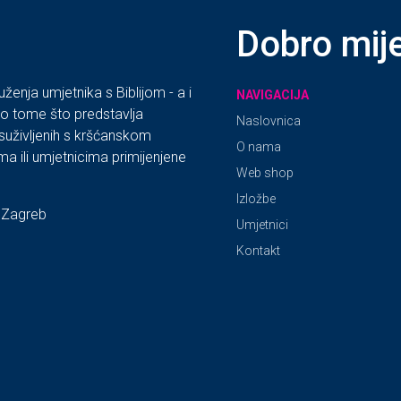
Dobro mij
uženja umjetnika s Biblijom - a i
NAVIGACIJA
po tome što predstavlja
Naslovnica
, suživljenih s kršćanskom
O nama
ima ili umjetnicima primijenjene
Web shop
Izložbe
 Zagreb
Umjetnici
Kontakt