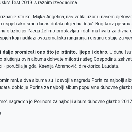
Uskrs fest 2019. s raznim izvođačima.
 priznanje struke. Majka Angelica, naš veliki uzor u našem djelova
eliki uspjeh ako smo danas dotaknuli jednu dušu'. Bog kroz pjesmu 
azbu jer Njega želimo proslavljati i dati mu hvalu za divna djel
uspjeh koji nadilazi ovozemaljska rangiranja i uistinu ostaje za vje
i dalje promicati ono što je istinito, lijepo i dobro
. U duhu Isu
po slušanju ovih albuma dohvate milosti našeg Gospodina, zahvati
ci - poručila je gđa. Ksenija Abramović, direktorica Laudata.
nominirani, a dva albuma su i osvojila nagradu Porin za najbolj
udata, dobio je Porina za najbolji album popularne duhovne glazb
sme', nagrađen je Porinom za najbolji album duhovne glazbe 2017
e.