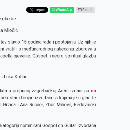
WhatsApp
E-mail
e glazbe.
ša Miočić.
v slavio 15 godina rada i postojanja. Uz njih je
ni vratili s međunarodnog natjecanja zborova u
apella pjevanje. Gospel i negro spiritual glazbu
i Luka Kotlar.
data u prepunoj zagrebačkoj Areni izdani su
na
orkestar i brojne izvođače s kojima je u glas te
n Hržica i Ana Rucner, Zbor Mihovil, Redovnički
ategoriji nominirani Gospel on Guitar izvođača