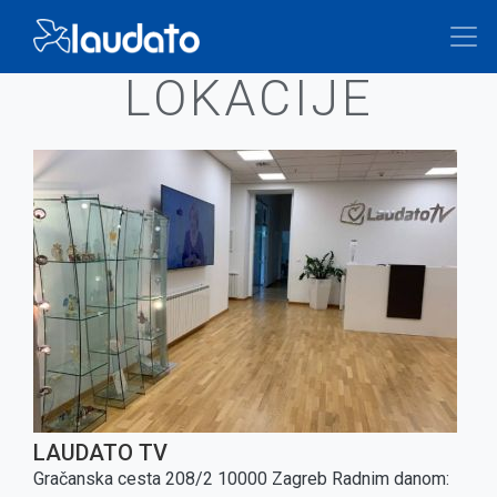
Skoči
na
Breadcrumb
glavni
LOKACIJE
sadržaj
LAUDATO TV
Gračanska cesta 208/2 10000 Zagreb Radnim danom: