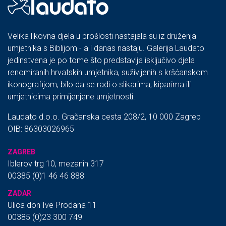
Velika likovna djela u prošlosti nastajala su iz druženja
umjetnika s Biblijom - a i danas nastaju. Galerija Laudato
jedinstvena je po tome što predstavlja isključivo djela
renomiranih hrvatskih umjetnika, suživljenih s kršćanskom
ikonografijom, bilo da se radi o slikarima, kiparima ili
umjetnicima primijenjene umjetnosti.
Laudato d.o.o. Gračanska cesta 208/2, 10 000 Zagreb
OIB: 86303026965
ZAGREB
Iblerov trg 10, mezanin 317
00385 (0)1 46 46 888
ZADAR
Ulica don Ive Prodana 11
00385 (0)23 300 749