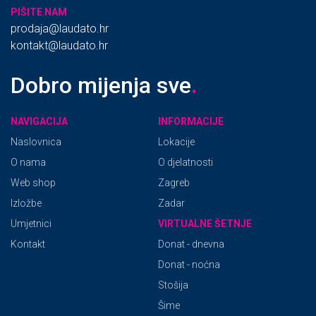
PIŠITE NAM
prodaja@laudato.hr
kontakt@laudato.hr
Dobro mijenja sve
.
NAVIGACIJA
INFORMACIJE
Naslovnica
Lokacije
O nama
O djelatnosti
Web shop
Zagreb
Izložbe
Zadar
Umjetnici
VIRTUALNE ŠETNJE
Kontakt
Donat - dnevna
Donat - noćna
Stošija
Šime