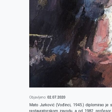
Objavljeno:
02.07.2020
Mato Jurković (Vođinci, 1945.) diplomirao je
restauratorskom zavodu, a od 1982. profesor je