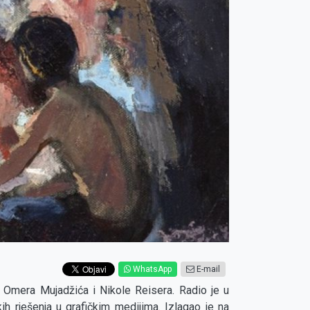
WhatsApp
E-mail
 Omera Mujadžića i Nikole Reisera. Radio je u
ih rješenja u grafičkim medijima. Izlagao je na