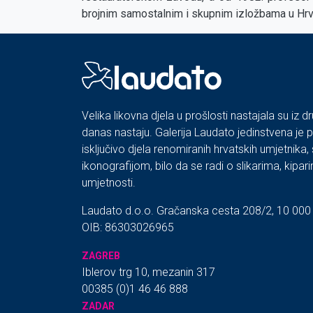
brojnim samostalnim i skupnim izložbama u Hrv
Velika likovna djela u prošlosti nastajala su iz dr
danas nastaju. Galerija Laudato jedinstvena je 
isključivo djela renomiranih hrvatskih umjetnika
ikonografijom, bilo da se radi o slikarima, kipar
umjetnosti.
Laudato d.o.o. Gračanska cesta 208/2, 10 000
OIB: 86303026965
ZAGREB
Iblerov trg 10, mezanin 317
00385 (0)1 46 46 888
ZADAR