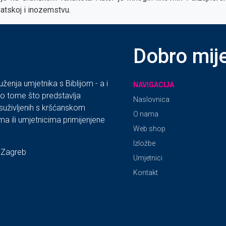
atskoj i inozemstvu.
Dobro mij
uženja umjetnika s Biblijom - a i
NAVIGACIJA
po tome što predstavlja
Naslovnica
, suživljenih s kršćanskom
O nama
ima ili umjetnicima primijenjene
Web shop
Izložbe
 Zagreb
Umjetnici
Kontakt