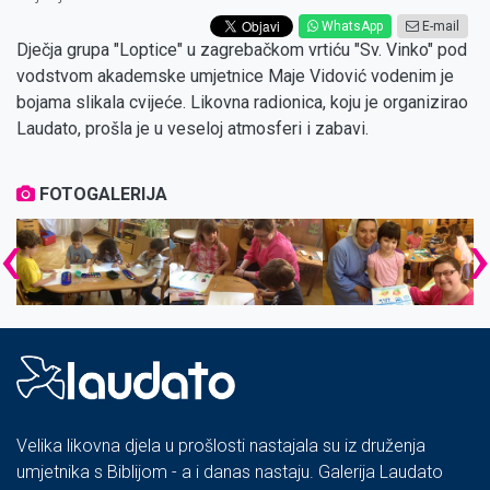
WhatsApp
E-mail
Dječja grupa "Loptice" u zagrebačkom vrtiću "Sv. Vinko" pod
vodstvom akademske umjetnice Maje Vidović vodenim je
bojama slikala cvijeće. Likovna radionica, koju je organizirao
Laudato, prošla je u veseloj atmosferi i zabavi.
FOTOGALERIJA
‹
Velika likovna djela u prošlosti nastajala su iz druženja
umjetnika s Biblijom - a i danas nastaju. Galerija Laudato