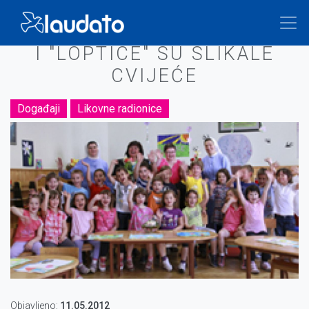
Skoči
na
Breadcrumb
glavni
I "LOPTICE" SU SLIKALE
sadržaj
CVIJEĆE
Događaji
Likovne radionice
Objavljeno:
11.05.2012