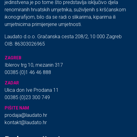
jedinstvena je po tome što predstavlja isključivo djela
renomiranih hrvatskih umjetnika, suživljenih s kršćanskom
ikonografijom, bilo da se radi o slikarima, kiparima ili
umjetnicima primijenjene umjetnosti.
Laudato d.o.o. Gračanska cesta 208/2, 10 000 Zagreb
OIB: 86303026965
ZAGREB
Iblerov trg 10, mezanin 317
00385 (0)1 46 46 888
ZADAR
Ulica don Ive Prodana 11
00385 (0)23 300 749
PIŠITE NAM
prodaja@laudato.hr
kontakt@laudato.hr