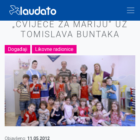
Skoči
na
Breadcrumb
glavni
„CVIJEĆE ZA MARIJU“ UZ
sadržaj
TOMISLAVA BUNTAKA
Događaji
Likovne radionice
Objavljeno:
11.05.2012