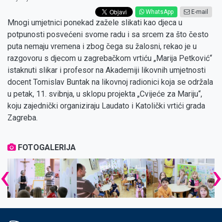
WhatsApp
E-mail
Mnogi umjetnici ponekad zažele slikati kao djeca u
potpunosti posvećeni svome radu i sa srcem za što često
puta nemaju vremena i zbog čega su žalosni, rekao je u
razgovoru s djecom u zagrebačkom vrtiću „Marija Petković“
istaknuti slikar i profesor na Akademiji likovnih umjetnosti
docent Tomislav Buntak na likovnoj radionici koja se održala
u petak, 11. svibnja, u sklopu projekta „Cvijeće za Mariju“,
koju zajednički organiziraju Laudato i Katolički vrtići grada
Zagreba.
FOTOGALERIJA
‹