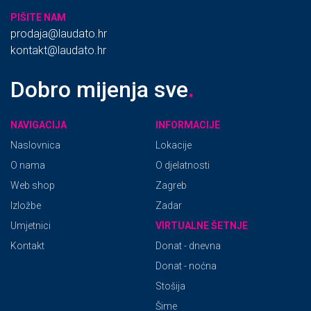
PIŠITE NAM
prodaja@laudato.hr
kontakt@laudato.hr
Dobro mijenja sve
.
NAVIGACIJA
INFORMACIJE
Naslovnica
Lokacije
O nama
O djelatnosti
Web shop
Zagreb
Izložbe
Zadar
Umjetnici
VIRTUALNE ŠETNJE
Kontakt
Donat - dnevna
Donat - noćna
Stošija
Šime