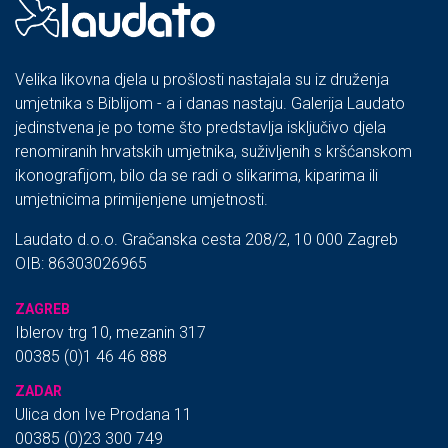
Velika likovna djela u prošlosti nastajala su iz druženja
umjetnika s Biblijom - a i danas nastaju. Galerija Laudato
jedinstvena je po tome što predstavlja isključivo djela
renomiranih hrvatskih umjetnika, suživljenih s kršćanskom
ikonografijom, bilo da se radi o slikarima, kiparima ili
umjetnicima primijenjene umjetnosti.
Laudato d.o.o. Gračanska cesta 208/2, 10 000 Zagreb
OIB: 86303026965
ZAGREB
Iblerov trg 10, mezanin 317
00385 (0)1 46 46 888
ZADAR
Ulica don Ive Prodana 11
00385 (0)23 300 749